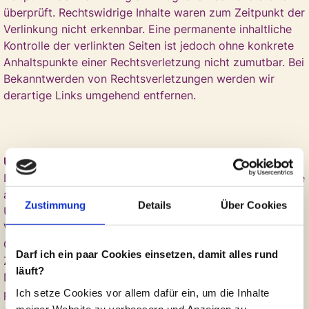
überprüft. Rechtswidrige Inhalte waren zum Zeitpunkt der
Verlinkung nicht erkennbar. Eine permanente inhaltliche
Kontrolle der verlinkten Seiten ist jedoch ohne konkrete
Anhaltspunkte einer Rechtsverletzung nicht zumutbar. Bei
Bekanntwerden von Rechtsverletzungen werden wir
derartige Links umgehend entfernen.
Urheberrecht
Die durch die Seitenbetreiber erstellten Inhalte und Werke
auf diesen Seiten unterliegen dem deutschen
Zustimmung
Details
Über Cookies
Urheberrecht. Die Vervielfältigung, Bearbeitung,
Verbreitung und jede Art der Verwertung außerhalb der
Grenzen des Urheberrechtes bedürfen der schriftlichen
Darf ich ein paar Cookies einsetzen, damit alles rund
Zustimmung des jeweiligen Autors bzw. Erstellers.
läuft?
Downloads und Kopien dieser Seite sind nur für den
Ich setze Cookies vor allem dafür ein, um die Inhalte
privaten, nicht kommerziellen Gebrauch gestattet. Soweit
meiner Website zu verbessern und Anzeigen zu