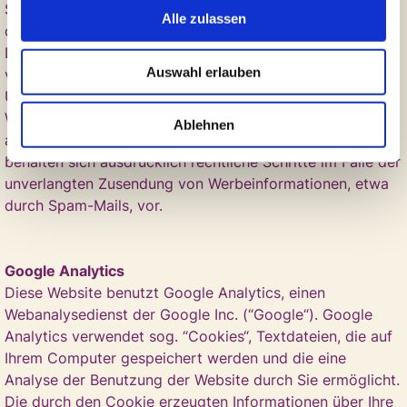
Sicherheitslücken aufweisen kann. Ein lückenloser Schutz
Alle zulassen
der Daten vor dem Zugriff durch Dritte ist nicht möglich.
Der Nutzung von im Rahmen der Impressumspflicht
Auswahl erlauben
veröffentlichten Kontaktdaten durch Dritte zur
Übersendung von nicht ausdrücklich angeforderter
Werbung und Informationsmaterialien wird hiermit
Ablehnen
ausdrücklich widersprochen. Die Betreiber der Seiten
behalten sich ausdrücklich rechtliche Schritte im Falle der
unverlangten Zusendung von Werbeinformationen, etwa
durch Spam-Mails, vor.
Google Analytics
Diese Website benutzt Google Analytics, einen
Webanalysedienst der Google Inc. (“Google“). Google
Analytics verwendet sog. “Cookies“, Textdateien, die auf
Ihrem Computer gespeichert werden und die eine
Analyse der Benutzung der Website durch Sie ermöglicht.
Die durch den Cookie erzeugten Informationen über Ihre