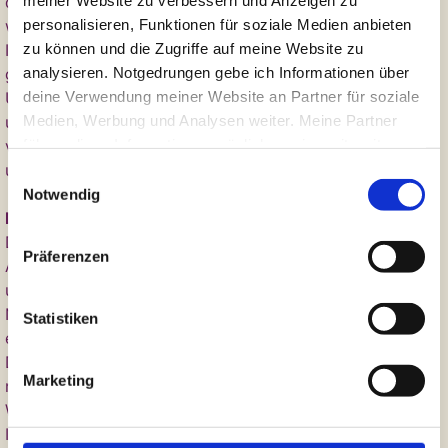
die Inhalte auf dieser Seite nicht vom Betreiber erstellt
personalisieren, Funktionen für soziale Medien anbieten
wurden, werden die Urheberrechte Dritter beachtet.
zu können und die Zugriffe auf meine Website zu
Insbesondere werden Inhalte Dritter als solche
analysieren. Notgedrungen gebe ich Informationen über
gekennzeichnet. Sollten Sie trotzdem auf eine
deine Verwendung meiner Website an Partner für soziale
Urheberrechtsverletzung aufmerksam werden, bitten wir
Medien, Werbung und Analysen weiter. Meine Partner
um einen entsprechenden Hinweis. Bei Bekanntwerden
führen diese Informationen möglicherweise mit weiteren
von Rechtsverletzungen werden wir derartige Inhalte
Daten zusammen, die du ihnen bereitgestellt hast oder
umgehend entfernen.
Einwilligungsauswahl
die sie im Rahmen deiner Nutzung der Dienste
Notwendig
gesammelt haben. (so läuft es hier halt im Internet... aber
Datenschutz
wenigstens hast du die Wahl, ob du das möchtest)
Die Nutzung unserer Webseite ist in der Regel ohne
Präferenzen
Mir hilft es am meisten, wenn du einverstanden bist und
Angabe personenbezogener Daten möglich. Soweit auf
auf "OK" klickst :-)
unseren Seiten personenbezogene Daten (beispielsweise
Name, Anschrift oder eMail-Adressen) erhoben werden,
Statistiken
erfolgt dies, soweit möglich, stets auf freiwilliger Basis.
Diese Daten werden ohne Ihre ausdrückliche Zustimmung
Marketing
nicht an Dritte weitergegeben.
Wir weisen darauf hin, dass die Datenübertragung im
Internet (z.B. bei der Kommunikation per E-Mail)