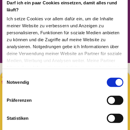
Darf ich ein paar Cookies einsetzen, damit alles rund
Liedbegleitung für Kinderlieder
läuft?
Wer in der Lage ist, Lieder mit Instrumenten zu
Ich setze Cookies vor allem dafür ein, um die Inhalte
begleiten, dem stehen ganz neue Werkzeuge zur
meiner Website zu verbessern und Anzeigen zu
Verfügung. Kinder zum Tanzen zu animieren ist nur
personalisieren, Funktionen für soziale Medien anbieten
eines davon!
zu können und die Zugriffe auf meine Website zu
analysieren. Notgedrungen gebe ich Informationen über
mehr Infos
deine Verwendung meiner Website an Partner für soziale
Medien, Werbung und Analysen weiter. Meine Partner
führen diese Informationen möglicherweise mit weiteren
Daten zusammen, die du ihnen bereitgestellt hast oder
...und da ich immer wieder danach gefragt werde - Jetzt
Einwilligungsauswahl
ganz neu:
die sie im Rahmen deiner Nutzung der Dienste
Notwendig
gesammelt haben. (so läuft es hier halt im Internet... aber
"Ukulele lernen für den
wenigstens hast du die Wahl, ob du das möchtest)
Präferenzen
Kinder-Alltag"
Mir hilft es am meisten, wenn du einverstanden bist und
auf "OK" klickst :-)
Statistiken