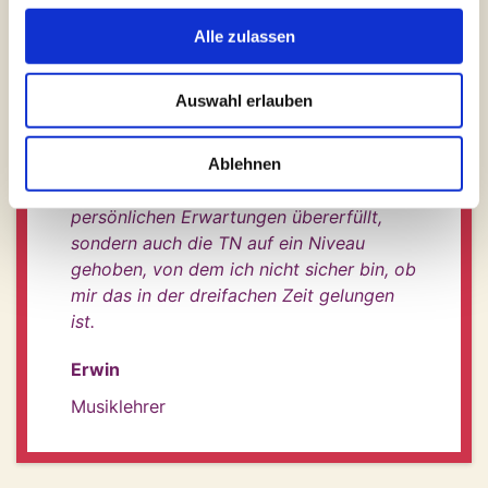
spielerische Ansatz fehlt, den das
Instrument eigentlich verlangt; ich bin
Alle zulassen
bisher ernsthafter, verkopfter,
komplizierter herabgegangen, als das
Auswahl erlauben
angemessen ist.
Der Dozent Marcel Teppich hat diesen
spielerischen Ansatz hervorragend
Ablehnen
dargebracht und damit nicht nur meine
persönlichen Erwartungen übererfüllt,
sondern auch die TN auf ein Niveau
gehoben, von dem ich nicht sicher bin, ob
mir das in der dreifachen Zeit gelungen
ist.
Erwin
Musiklehrer