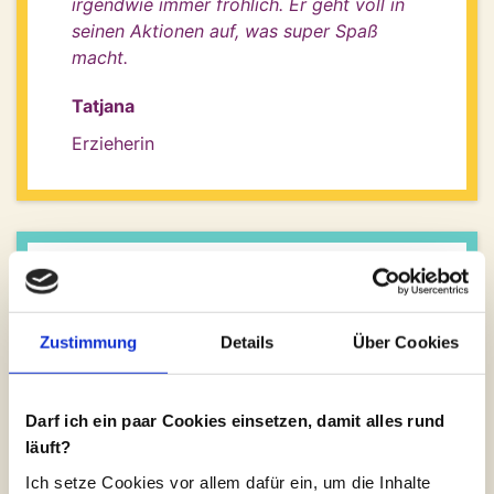
irgendwie immer fröhlich. Er geht voll in
seinen Aktionen auf, was super Spaß
macht.
Tatjana
Erzieherin
Vorher wusste ich nur, dass es eine
Ukulele gibt. Nach dem Unterricht kann
Zustimmung
Details
Über Cookies
ich schon ein paar Akkorde spielen und
ein paar Melodien zupfen. Und das Gute
ist, man braucht keine Noten zu können.
Darf ich ein paar Cookies einsetzen, damit alles rund
Marcel ist ein cooler, lockerer,
läuft?
sympathischer Typ, der Unterricht war
Ich setze Cookies vor allem dafür ein, um die Inhalte